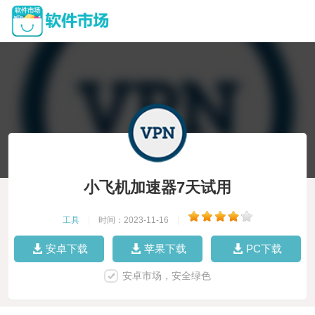
小飞机加速器7天试用
工具
|
时间：2023-11-16
|
安卓下载
苹果下载
PC下载
安卓市场，安全绿色