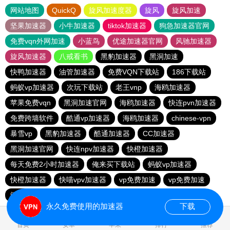
网站地图
QuickQ
旋风加速度器
旋风
旋风加速
坚果加速器
小牛加速器
tiktok加速器
狗急加速器官网
免费vqn外网加速
小蓝鸟
优途加速器官网
风驰加速器
旋风加速器
八戒看书
黑豹加速器
黑洞加速
快鸭加速器
油管加速器
免费VQN下载站
186下载站
蚂蚁vp加速器
次玩下载站
老王vnp
海鸥加速器
苹果免费vqn
黑洞加速官网
海鸥加速器
快连pvn加速器
免费跨墙软件
酷通vp加速器
海鸥加速器
chinese-vpn
暴雪vp
黑豹加速器
酷通加速器
CC加速器
黑洞加速官网
快连npv加速器
快橙加速器
每天免费2小时加速器
俺来买下载站
蚂蚁vp加速器
快橙加速器
快喵vpv加速器
vp免费加速
vp免费加速
闪电猫加速器-speedcat
一元机场
永久免费使用的加速器
下载
0.175351s
首页
安卓
苹果
排行
推荐