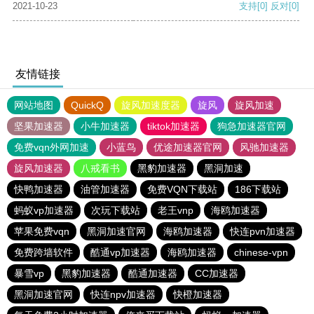
2021-10-23
支持
[0]
反对
[0]
友情链接
网站地图
QuickQ
旋风加速度器
旋风
旋风加速
坚果加速器
小牛加速器
tiktok加速器
狗急加速器官网
免费vqn外网加速
小蓝鸟
优途加速器官网
风驰加速器
旋风加速器
八戒看书
黑豹加速器
黑洞加速
快鸭加速器
油管加速器
免费VQN下载站
186下载站
蚂蚁vp加速器
次玩下载站
老王vnp
海鸥加速器
苹果免费vqn
黑洞加速官网
海鸥加速器
快连pvn加速器
免费跨墙软件
酷通vp加速器
海鸥加速器
chinese-vpn
暴雪vp
黑豹加速器
酷通加速器
CC加速器
黑洞加速官网
快连npv加速器
快橙加速器