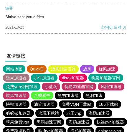
游客
Shriya sent you a frien
2021-10-23
支持
[0]
反对
[0]
友情链接
网站地图
QuickQ
旋风加速度器
旋风
旋风加速
坚果加速器
小牛加速器
tiktok加速器
狗急加速器官网
免费vqn外网加速
小蓝鸟
优途加速器官网
风驰加速器
旋风加速器
八戒看书
黑豹加速器
黑洞加速
快鸭加速器
油管加速器
免费VQN下载站
186下载站
蚂蚁vp加速器
次玩下载站
老王vnp
海鸥加速器
苹果免费vqn
黑洞加速官网
海鸥加速器
快连pvn加速器
免费跨墙软件
酷通vp加速器
海鸥加速器
chinese-vpn