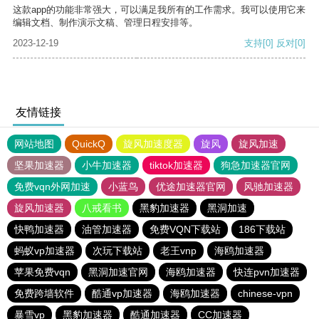
这款app的功能非常强大，可以满足我所有的工作需求。我可以使用它来
编辑文档、制作演示文稿、管理日程安排等。
2023-12-19
支持
[0]
反对
[0]
友情链接
网站地图
QuickQ
旋风加速度器
旋风
旋风加速
坚果加速器
小牛加速器
tiktok加速器
狗急加速器官网
免费vqn外网加速
小蓝鸟
优途加速器官网
风驰加速器
旋风加速器
八戒看书
黑豹加速器
黑洞加速
快鸭加速器
油管加速器
免费VQN下载站
186下载站
蚂蚁vp加速器
次玩下载站
老王vnp
海鸥加速器
苹果免费vqn
黑洞加速官网
海鸥加速器
快连pvn加速器
免费跨墙软件
酷通vp加速器
海鸥加速器
chinese-vpn
暴雪vp
黑豹加速器
酷通加速器
CC加速器