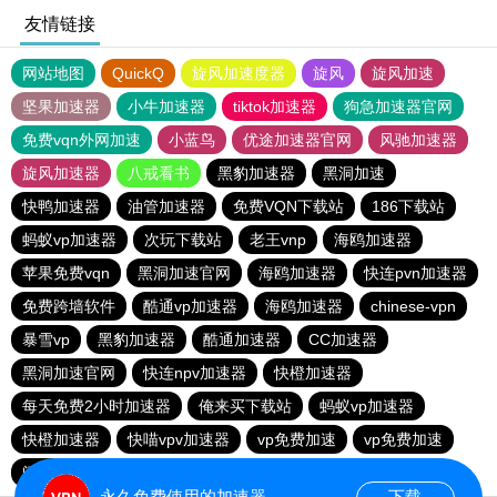
友情链接
网站地图
QuickQ
旋风加速度器
旋风
旋风加速
坚果加速器
小牛加速器
tiktok加速器
狗急加速器官网
免费vqn外网加速
小蓝鸟
优途加速器官网
风驰加速器
旋风加速器
八戒看书
黑豹加速器
黑洞加速
快鸭加速器
油管加速器
免费VQN下载站
186下载站
蚂蚁vp加速器
次玩下载站
老王vnp
海鸥加速器
苹果免费vqn
黑洞加速官网
海鸥加速器
快连pvn加速器
免费跨墙软件
酷通vp加速器
海鸥加速器
chinese-vpn
暴雪vp
黑豹加速器
酷通加速器
CC加速器
黑洞加速官网
快连npv加速器
快橙加速器
每天免费2小时加速器
俺来买下载站
蚂蚁vp加速器
快橙加速器
快喵vpv加速器
vp免费加速
vp免费加速
闪电猫加速器-speedcat
一元机场
永久免费使用的加速器
下载