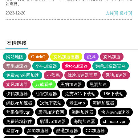
的商品。
2023-12-20
支持
[0]
反对
[0]
友情链接
网站地图
QuickQ
旋风加速度器
旋风
旋风加速
坚果加速器
小牛加速器
tiktok加速器
狗急加速器官网
免费vqn外网加速
小蓝鸟
优途加速器官网
风驰加速器
旋风加速器
八戒看书
黑豹加速器
黑洞加速
快鸭加速器
油管加速器
免费VQN下载站
186下载站
蚂蚁vp加速器
次玩下载站
老王vnp
海鸥加速器
苹果免费vqn
黑洞加速官网
海鸥加速器
快连pvn加速器
免费跨墙软件
酷通vp加速器
海鸥加速器
chinese-vpn
暴雪vp
黑豹加速器
酷通加速器
CC加速器